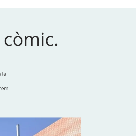
 còmic.
 la
arem