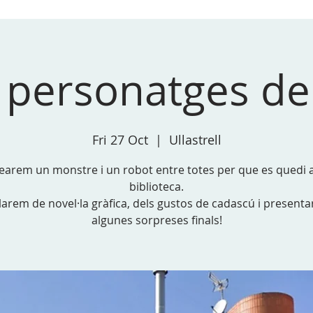
personatges de
Fri 27 Oct
  |  
Ullastrell
earem un monstre i un robot entre totes per que es quedi a
biblioteca.
larem de novel·la gràfica, dels gustos de cadascú i present
algunes sorpreses finals!