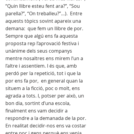
“Quin llibre esteu fent ara?”, “Sou 
parella?”, “On treballeu?”…).  Entre 
aquests tòpics sovint apareix una 
demana:  que fem un llibre de por. 
Sempre que algú ens fa aquesta 
proposta rep l’aprovació festiva i 
unànime dels seus companys 
mentre nosaltres ens mirem l’un a 
l’altre i assentíem. I és que, amb 
perdó per la repetició, tot i que la 
por ens fa por,  en general quan la 
situem a la ficció, poc o molt, ens 
agrada a tots. I, potser per això, un 
bon dia, sortint d’una escola, 
finalment ens vam decidir a 
respondre a la demanada de la por. 
En realitat decidir-nos ens va costar 
entre poc i gens perquè ens venia 