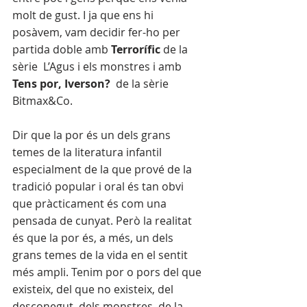
molt de gust. I ja que ens hi 
posàvem, vam decidir fer-ho per 
partida doble amb 
Terrorífic
 de la 
sèrie  L’Agus i els monstres i amb 
Tens por, Iverson?
  de la sèrie 
Bitmax&Co. 
Dir que la por és un dels grans 
temes de la literatura infantil 
especialment de la que prové de la 
tradició popular i oral és tan obvi 
que pràcticament és com una 
pensada de cunyat. Però la realitat 
és que la por és, a més, un dels 
grans temes de la vida en el sentit 
més ampli. Tenim por o pors del que 
existeix, del que no existeix, del 
desconegut, dels monstres, de la 