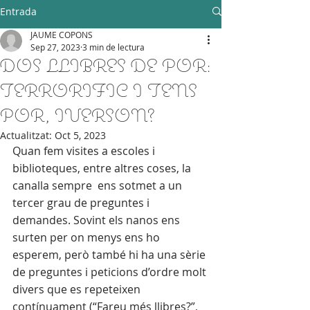
I JUVENIL
Entrada
JAUME COPONS
Sep 27, 2023
3 min de lectura
DOS LLIBRES DE POR:
TERRORIFIC I TENS
POR, IVERSON?
Actualitzat:
Oct 5, 2023
Quan fem visites a escoles i 
biblioteques, entre altres coses, la 
canalla sempre  ens sotmet a un 
tercer grau de preguntes i 
demandes. Sovint els nanos ens 
surten per on menys ens ho 
esperem, però també hi ha una sèrie 
de preguntes i peticions d’ordre molt 
divers que es repeteixen 
contínuament (“Fareu més llibres?”, 